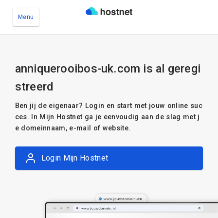
Menu
Ga naar de hoofdinhoud
anniquerooibos-uk.com is al geregi
streerd
Ben jij de eigenaar? Login en start met jouw online suc
ces. In Mijn Hostnet ga je eenvoudig aan de slag met j
e domeinnaam, e-mail of website.
Login Mijn Hostnet