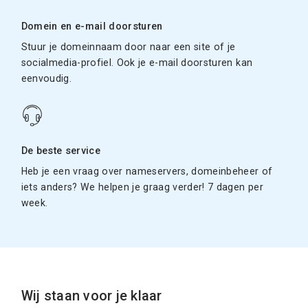
Domein en e-mail doorsturen
Stuur je domeinnaam door naar een site of je
socialmedia-profiel. Ook je e-mail doorsturen kan
eenvoudig.
De beste service
Heb je een vraag over nameservers, domeinbeheer of
iets anders? We helpen je graag verder! 7 dagen per
week.
Wij staan voor je klaar